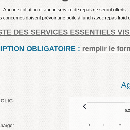
***
Aucune collation et aucun service de repas ne seront offerts.
s concernés doivent prévoir une boîte à lunch avec repas froid 
STE DES SERVICES ESSENTIELS VI
IPTION OBLIGATOIRE :
remplir le for
A
n CLIC
Évènemen
ao
D
DIMANCHE
L
LUNDI
M
MARD
charger
Calendar