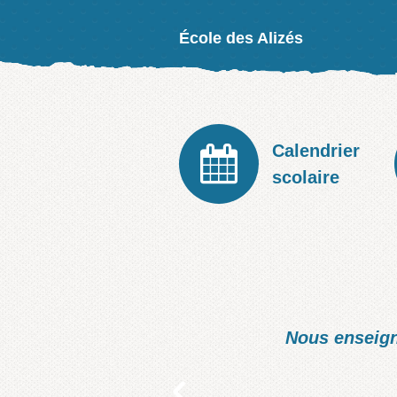
École des Alizés
Calendrier
scolaire
MESSAGE A
scolaire.
D’ici au 27 mars 