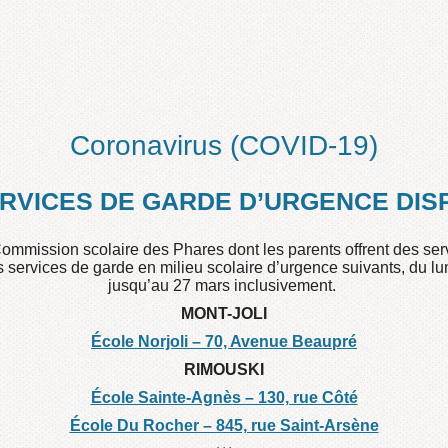
seignement pour
récupérer les effets 
enfants.
Coronavirus (COVID-19)
ERVICES DE GARDE D’URGENCE DIS
Commission scolaire des Phares dont les parents offrent des se
s services de garde en milieu scolaire d’urgence suivants, du lun
jusqu’au 27 mars inclusivement.
MONT-JOLI
École Norjoli – 70, Avenue Beaupré
RIMOUSKI
École Sainte-Agnès – 130, rue Côté
École Du Rocher – 845, rue Saint-Arsène