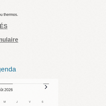
ou thermos.
SÉS
mulaire
genda
ts
ût 2026
I
M
MERCREDI
J
JEUDI
V
VENDREDI
S
SAMEDI